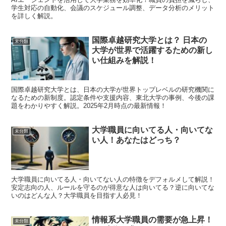
学生対応の自動化、会議のスケジュール調整、データ分析のメリット
を詳しく解説。
国際卓越研究大学とは？ 日本の
未分類
大学が世界で活躍するための新し
い仕組みを解説！
国際卓越研究大学とは、日本の大学が世界トップレベルの研究機関に
なるための新制度。認定条件や支援内容、東北大学の事例、今後の課
題をわかりやすく解説。2025年2月時点の最新情報！
大学職員に向いてる人・向いてな
未分類
い人！あなたはどっち？
大学職員に向いてる人・向いてない人の特徴をデフォルメして解説！
安定志向の人、ルールを守るのが得意な人は向いてる？逆に向いてな
いのはどんな人？大学職員を目指す人必見！
情報系大学職員の需要が急上昇！
未分類